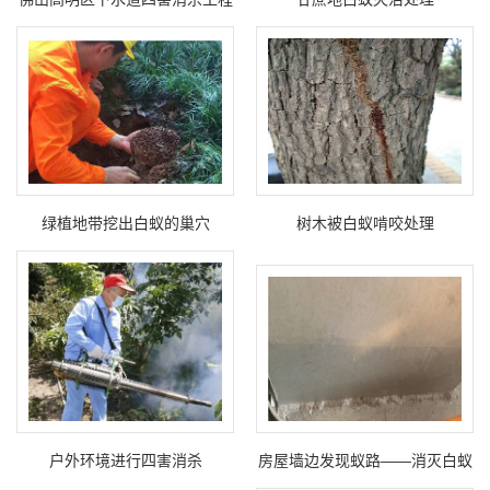
绿植地带挖出白蚁的巢穴
树木被白蚁啃咬处理
户外环境进行四害消杀
房屋墙边发现蚁路——消灭白蚁