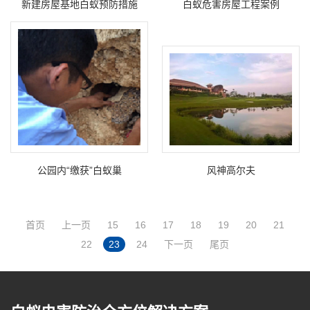
新建房屋基地白蚁预防措施
白蚁危害房屋工程案例
公园内“缴获”白蚁巢
风神高尔夫
首页
上一页
15
16
17
18
19
20
21
22
23
24
下一页
尾页