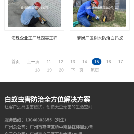
海珠企业工厂除四害工程
萝岗厂区树木防治白蚂蚁
首页
上一页
11
12
13
14
15
16
17
18
19
20
下一页
尾页
白蚁虫害防治全方位解决方案
让客户远离虫害侵扰，创造无虫无害的生活空间
服务热线：13640303655（刘生）
广州总公司：广州市荔湾区桥中南路红楼街10号